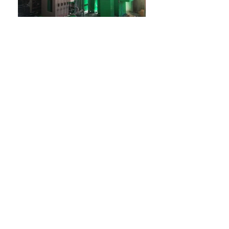
​新設備導入！
高
周波焼入設備を新しく導入致しました。
これまでより、より安定した良品質な製品の
提供を目指してまいります。
仕様： 真空管方式
１００ｋｗ ２０ｋＨｚ／１００ｋＨｚ
​５月下旬からの稼働予定